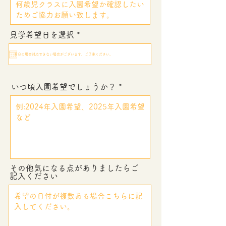
r
見学希望日を選択
*
e
q
u
i
r
e
いつ頃入園希望でしょうか？
d
その他気になる点がありましたらご
記入ください