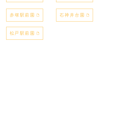
赤塚駅前園
石神井台園
松戸駅前園
保育園一覧
よくある質問
お問い合わせ
採用情報
重要説明事項（R7）