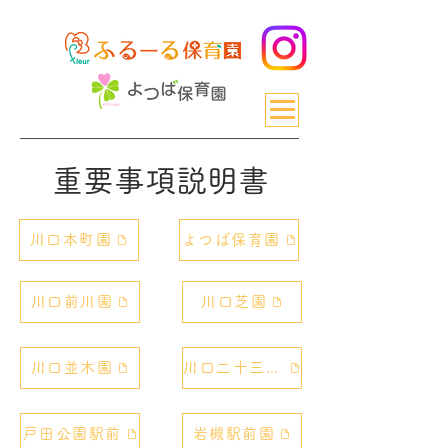
重要事項説明書
川口本町園
よつば保育園
川口前川園
川口芝園
川口並木園
川口二十三夜園
戸田公園駅前
岩槻駅前園