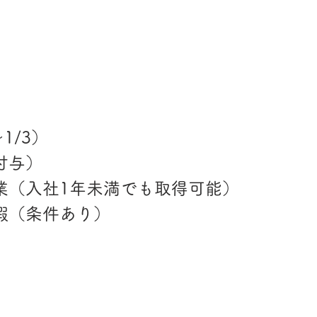
1/3）
付与）
業（入社1年未満でも取得可能）
暇（条件あり）