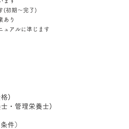
います
(初期～完了)
業あり
ニュアルに準じます
格)
養士・管理栄養士)
同条件）